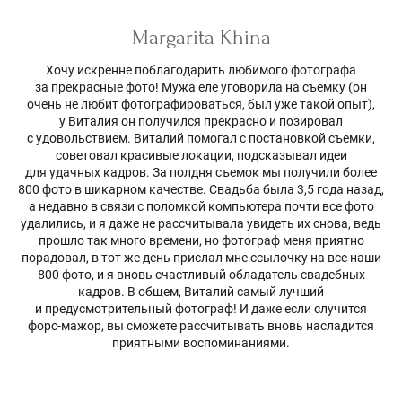
Margarita Khina
Хочу искренне поблагодарить любимого фотографа
за прекрасные фото! Мужа еле уговорила на съемку (он
очень не любит фотографироваться, был уже такой опыт),
у Виталия он получился прекрасно и позировал
с удовольствием. Виталий помогал с постановкой съемки,
советовал красивые локации, подсказывал идеи
для удачных кадров. За полдня съемок мы получили более
800 фото в шикарном качестве. Свадьба была 3,5 года назад,
а недавно в связи с поломкой компьютера почти все фото
удалились, и я даже не рассчитывала увидеть их снова, ведь
прошло так много времени, но фотограф меня приятно
порадовал, в тот же день прислал мне ссылочку на все наши
800 фото, и я вновь счастливый обладатель свадебных
кадров. В общем, Виталий самый лучший
и предусмотрительный фотограф! И даже если случится
форс-мажор, вы сможете рассчитывать вновь насладится
приятными воспоминаниями.