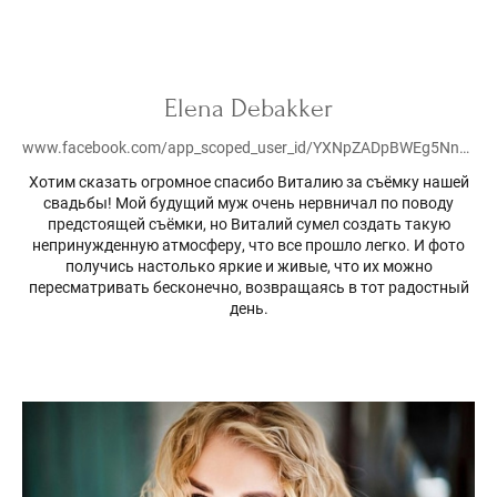
Elena Debakker
www.facebook.com/app_scoped_user_id/YXNpZADpBWEg5NnViY3F6cUw3QzlzVHNrcVFwMHhvaFFiY2x1WkdDZAEYydXVfc1VCeTdkMzRIbzdxaHlMdGpuN2ZAsQUx1YTE1ZAkRvR0hwTXlCc3Q1OUZAMdDBGemdhbWpmclVPZAGJObDF1ZA1FQRWVaa3RVM09OS2cZD/
Хотим сказать огромное спасибо Виталию за съёмку нашей
свадьбы! Мой будущий муж очень нервничал по поводу
предстоящей съёмки, но Виталий сумел создать такую
непринужденную атмосферу, что все прошло легко. И фото
получись настолько яркие и живые, что их можно
пересматривать бесконечно, возвращаясь в тот радостный
день.